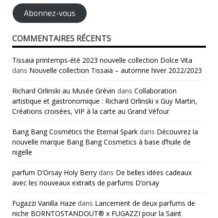
mail
Abonnez-vous
COMMENTAIRES RÉCENTS
Tissaia printemps-été 2023 nouvelle collection Dolce Vita
dans
Nouvelle collection Tissaia – automne hiver 2022/2023
Richard Orlinski au Musée Grévin
dans
Collaboration
artistique et gastronomique : Richard Orlinski x Guy Martin,
Créations croisées, VIP à la carte au Grand Véfour
Bang Bang Cosmétics the Eternal Spark
dans
Découvrez la
nouvelle marque Bang Bang Cosmetics à base d’huile de
nigelle
parfum D’Orsay Holy Berry
dans
De belles idées cadeaux
avec les nouveaux extraits de parfums D’orsay
Fugazzi Vanilla Haze
dans
Lancement de deux parfums de
niche BORNTOSTANDOUT® x FUGAZZI pour la Saint