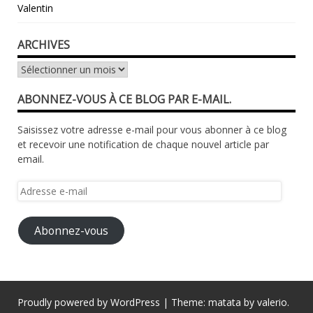
Valentin
ARCHIVES
Archives
ABONNEZ-VOUS À CE BLOG PAR E-MAIL.
Saisissez votre adresse e-mail pour vous abonner à ce blog
et recevoir une notification de chaque nouvel article par
email.
Adresse
e-
mail
Abonnez-vous
Proudly powered by WordPress
|
Theme: matata by
valerio
.