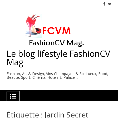
Skip
to
content
Le blog lifestyle FashionCV
Mag
Fashion, Art & Design, Vins Champagne & Spiritueux, Food,
Beauté, Sport, Cinéma, Hôtels & Palace…
Étiquette :
Jardin Secret