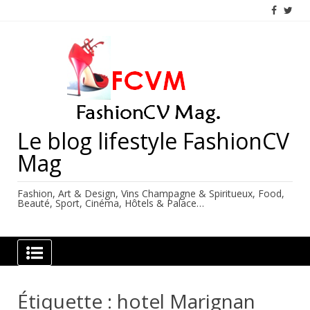
Skip
to
content
Le blog lifestyle FashionCV
Mag
Fashion, Art & Design, Vins Champagne & Spiritueux, Food,
Beauté, Sport, Cinéma, Hôtels & Palace…
Étiquette :
hotel Marignan