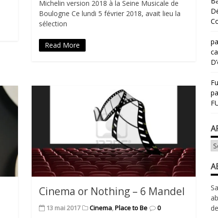
Ba
Michelin version 2018 à la Seine Musicale de
Dé
Boulogne Ce lundi 5 février 2018, avait lieu la
Co
sélection
pa
Read More
ca
D’
Fu
p
FU
A
Ar
A
Sa
Cinema or Nothing – 6 Mandel
ab
13 mai 2017
Cinema
,
Place to Be
0
de