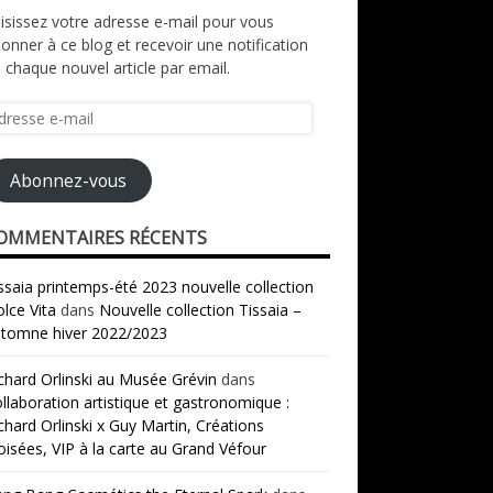
isissez votre adresse e-mail pour vous
onner à ce blog et recevoir une notification
 chaque nouvel article par email.
resse
il
Abonnez-vous
OMMENTAIRES RÉCENTS
ssaia printemps-été 2023 nouvelle collection
lce Vita
dans
Nouvelle collection Tissaia –
tomne hiver 2022/2023
chard Orlinski au Musée Grévin
dans
llaboration artistique et gastronomique :
chard Orlinski x Guy Martin, Créations
oisées, VIP à la carte au Grand Véfour