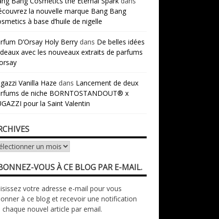
ng Bang Cosmétics the Eternal Spark
dans
couvrez la nouvelle marque Bang Bang
smetics à base d’huile de nigelle
rfum D’Orsay Holy Berry
dans
De belles idées
deaux avec les nouveaux extraits de parfums
orsay
gazzi Vanilla Haze
dans
Lancement de deux
arfums de niche BORNTOSTANDOUT® x
GAZZI pour la Saint Valentin
RCHIVES
chives
BONNEZ-VOUS À CE BLOG PAR E-MAIL.
isissez votre adresse e-mail pour vous
onner à ce blog et recevoir une notification
 chaque nouvel article par email.