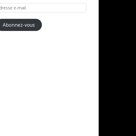
resse
il
Abonnez-vous