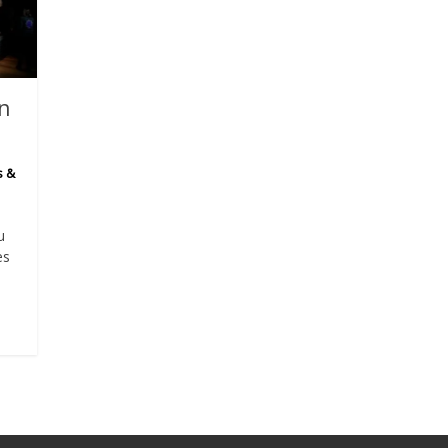
in
s &
u
es