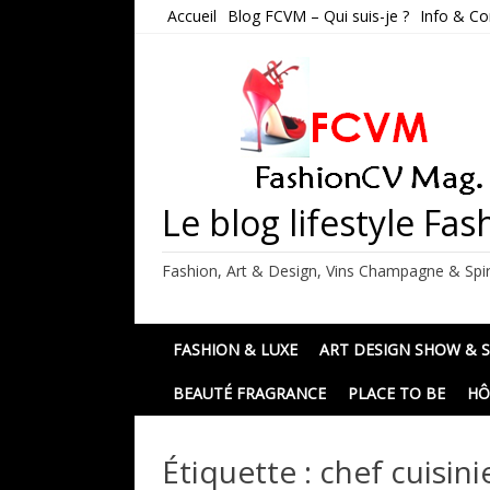
Skip
Accueil
Blog FCVM – Qui suis-je ?
Info & Co
to
content
Le blog lifestyle F
Fashion, Art & Design, Vins Champagne & Spir
FASHION & LUXE
ART DESIGN SHOW & 
BEAUTÉ FRAGRANCE
PLACE TO BE
HÔ
Étiquette :
chef cuisini