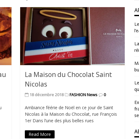
A
Le
l’
La
ré
Ma
bu
 au
La Maison du Chocolat Saint
Nicolas
Le
qu
18 décembre 2018
FASHION News
0
​E
u
Ambiance féérie de Noël en ce jour de Saint
fr
Nicolas à la Maison du Chocolat, rue François
se
1er Dans l’une des plus belles rues
A
Read More