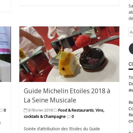
Sa
ab
de
Ad
e-
ma
C
Ti
Do
Guide Michelin Etoiles 2018 à
au
La Seine Musicale
Ri
Co
0
8 février 2018
Food & Restaurants
,
Vins,
Ri
cocktails & Champagne
0
cr
u
Soirée d’attribution des Etoiles du Guide