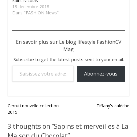
Saint Nicolas
18 décembre 2018
Dans "FASHION News"
En savoir plus sur Le blog lifestyle FashionCV
Mag
Subscribe to get the latest posts sent to your email.
Saisissez votre adresse e-mail…
Abonnez-vous
Navigation
Cerruti nouvelle collection
Tiffany's calèche
2015
de
l’article
3 thoughts on “
Sapins et merveilles à La
Maison du Chocolat
”