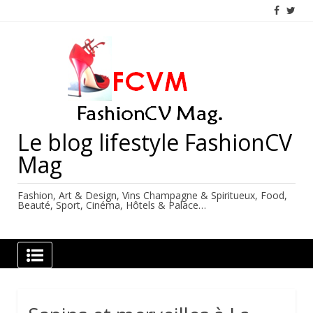
Skip
to
content
Le blog lifestyle FashionCV
Mag
Fashion, Art & Design, Vins Champagne & Spiritueux, Food,
Beauté, Sport, Cinéma, Hôtels & Palace…