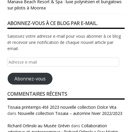
Manava Beach Resort & Spa : luxe polynésien et bungalows
sur pilotis à Moorea
ABONNEZ-VOUS À CE BLOG PAR E-MAIL.
Saisissez votre adresse e-mail pour vous abonner à ce blog
et recevoir une notification de chaque nouvel article par
email.
Adresse
e-
mail
Abonnez-vous
COMMENTAIRES RÉCENTS
Tissaia printemps-été 2023 nouvelle collection Dolce Vita
dans
Nouvelle collection Tissaia – automne hiver 2022/2023
Richard Orlinski au Musée Grévin
dans
Collaboration
artistique et gastronomique : Richard Orlinski x Guy Martin,