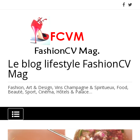
Skip
to
content
Le blog lifestyle FashionCV
Mag
Fashion, Art & Design, Vins Champagne & Spiritueux, Food,
Beauté, Sport, Cinéma, Hôtels & Palace…