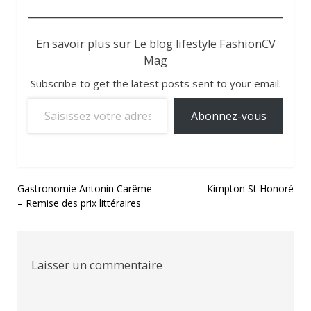
En savoir plus sur Le blog lifestyle FashionCV
Mag
Subscribe to get the latest posts sent to your email.
Saisissez votre adresse e-mail…
Abonnez-vous
Navigation
Gastronomie Antonin Carême
Kimpton St Honoré
– Remise des prix littéraires
de
l’article
Laisser un commentaire