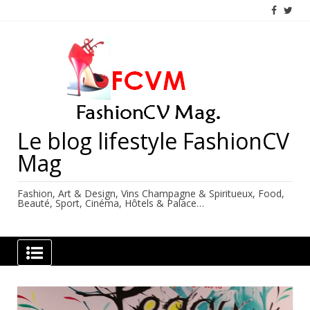
Skip
to
content
Le blog lifestyle FashionCV
Mag
Fashion, Art & Design, Vins Champagne & Spiritueux, Food,
Beauté, Sport, Cinéma, Hôtels & Palace…