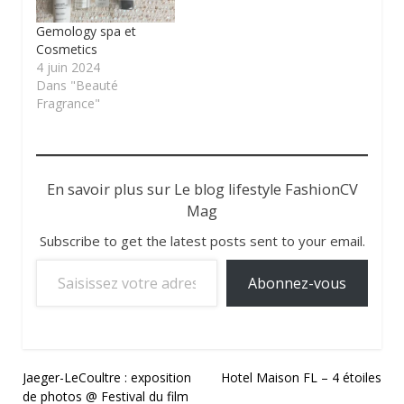
Gemology spa et
Cosmetics
4 juin 2024
Dans "Beauté
Fragrance"
En savoir plus sur Le blog lifestyle FashionCV
Mag
Subscribe to get the latest posts sent to your email.
Saisissez votre adresse e-mail…
Abonnez-vous
Navigation
Jaeger-LeCoultre : exposition
Hotel Maison FL – 4 étoiles
de photos @ Festival du film