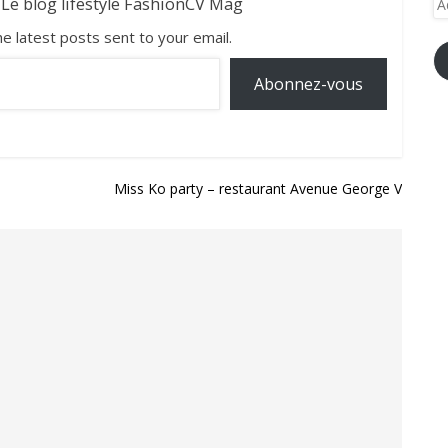
 Le blog lifestyle FashionCV Mag
e-
he latest posts sent to your email.
ma
Abonnez-vous
Miss Ko party – restaurant Avenue George V