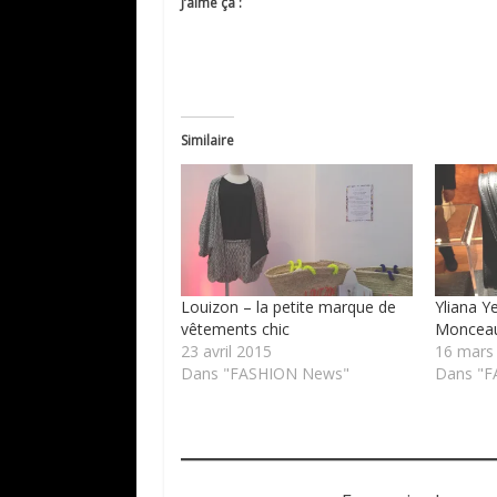
J’aime ça :
Similaire
Louizon – la petite marque de
Yliana Y
vêtements chic
Moncea
23 avril 2015
16 mars
Dans "FASHION News"
Dans "F