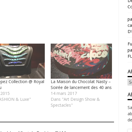
Dé
Co
pa
ca
D’
Fu
p
FU
A
epez Collection @ Royal
La Maison du Chocolat Nasty –
Ar
u
Soirée de lancement des 40 ans
 2015
14 mars 2017
A
ASHION & Luxe"
Dans "Art Design Show &
Spectacles"
Sa
ab
de
Ad