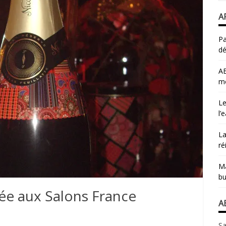
A
Pa
dé
AB
mo
Le
l’
La
ré
Ma
bu
rée aux Salons France
A
Sa