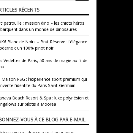
RTICLES RÉCENTS
t’ patrouille : mission dino – les chiots héros
barquent dans un monde de dinosaures
K6 Blanc de Noirs – Brut Réserve : l’élégance
derne d’un 100% pinot noir
s Vedettes de Paris, 50 ans de magie au fil de
eau
 Maison PSG : l’expérience sport premium qui
invente l’identité du Paris Saint‑Germain
nava Beach Resort & Spa : luxe polynésien et
ngalows sur pilotis à Moorea
BONNEZ-VOUS À CE BLOG PAR E-MAIL.
isissez votre adresse e-mail pour vous