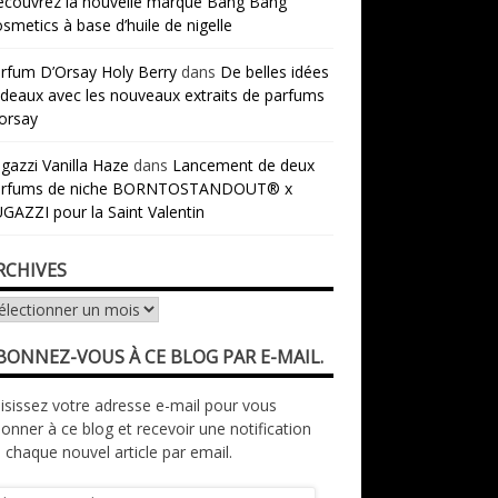
couvrez la nouvelle marque Bang Bang
smetics à base d’huile de nigelle
rfum D’Orsay Holy Berry
dans
De belles idées
deaux avec les nouveaux extraits de parfums
orsay
gazzi Vanilla Haze
dans
Lancement de deux
arfums de niche BORNTOSTANDOUT® x
GAZZI pour la Saint Valentin
RCHIVES
chives
BONNEZ-VOUS À CE BLOG PAR E-MAIL.
isissez votre adresse e-mail pour vous
onner à ce blog et recevoir une notification
 chaque nouvel article par email.
resse