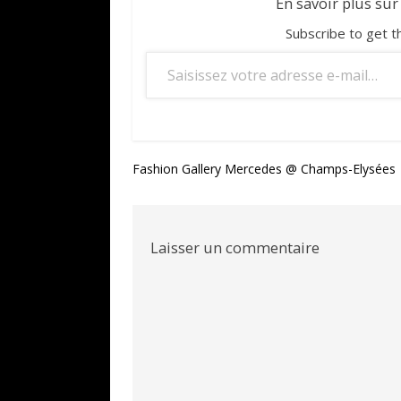
En savoir plus sur
Subscribe to get t
Saisissez votre adresse e-mail…
Navigation
Fashion Gallery Mercedes @ Champs-Elysées
de
l’article
Laisser un commentaire