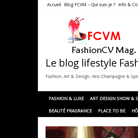
Skip
Accueil
Blog FCVM – Qui suis-je ?
Info & Co
to
content
Le blog lifestyle F
Fashion, Art & Design, Vins Champagne & Spir
FASHION & LUXE
ART DESIGN SHOW & 
BEAUTÉ FRAGRANCE
PLACE TO BE
HÔ