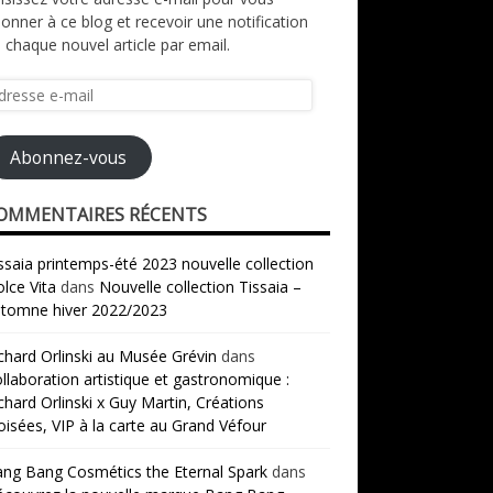
onner à ce blog et recevoir une notification
 chaque nouvel article par email.
resse
il
Abonnez-vous
OMMENTAIRES RÉCENTS
ssaia printemps-été 2023 nouvelle collection
lce Vita
dans
Nouvelle collection Tissaia –
tomne hiver 2022/2023
chard Orlinski au Musée Grévin
dans
llaboration artistique et gastronomique :
chard Orlinski x Guy Martin, Créations
oisées, VIP à la carte au Grand Véfour
ng Bang Cosmétics the Eternal Spark
dans