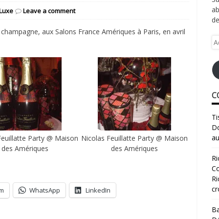
ab
Luxe
Leave a comment
de
e champagne, aux Salons France Amériques à Paris, en avril
Ad
e-
ma
C
Ti
Do
au
Feuillatte Party @ Maison
Nicolas Feuillatte Party @ Maison
des Amériques
des Amériques
Ri
Co
Ri
cr
am
WhatsApp
LinkedIn
Ba