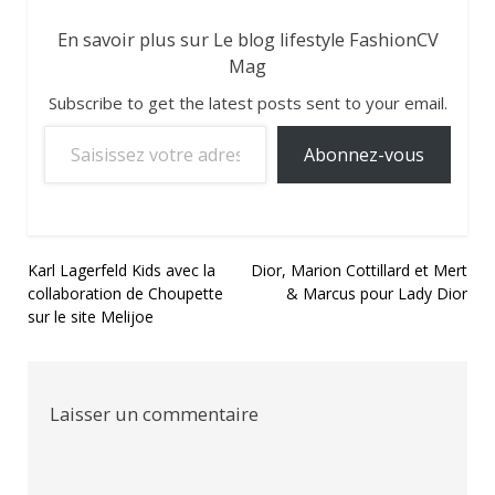
En savoir plus sur Le blog lifestyle FashionCV
Mag
Subscribe to get the latest posts sent to your email.
Saisissez votre adresse e-mail…
Abonnez-vous
Navigation
Karl Lagerfeld Kids avec la
Dior, Marion Cottillard et Mert
collaboration de Choupette
& Marcus pour Lady Dior
de
sur le site Melijoe
l’article
Laisser un commentaire