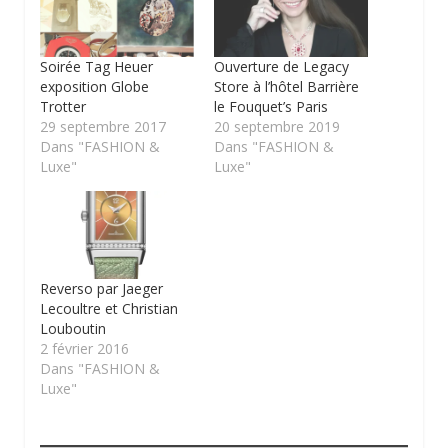
Soirée Tag Heuer
Ouverture de Legacy
exposition Globe
Store à l’hôtel Barrière
Trotter
le Fouquet’s Paris
29 septembre 2017
20 septembre 2019
Dans "FASHION &
Dans "FASHION &
Luxe"
Luxe"
Reverso par Jaeger
Lecoultre et Christian
Louboutin
2 février 2016
Dans "FASHION &
Luxe"