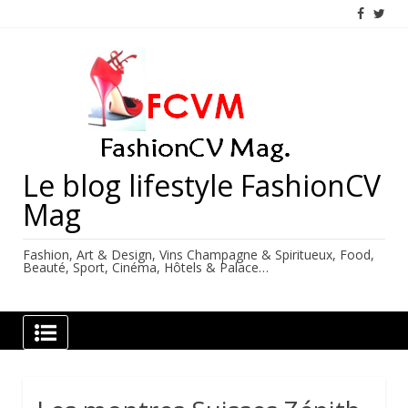
Skip
to
content
Le blog lifestyle FashionCV
Mag
Fashion, Art & Design, Vins Champagne & Spiritueux, Food,
Beauté, Sport, Cinéma, Hôtels & Palace…