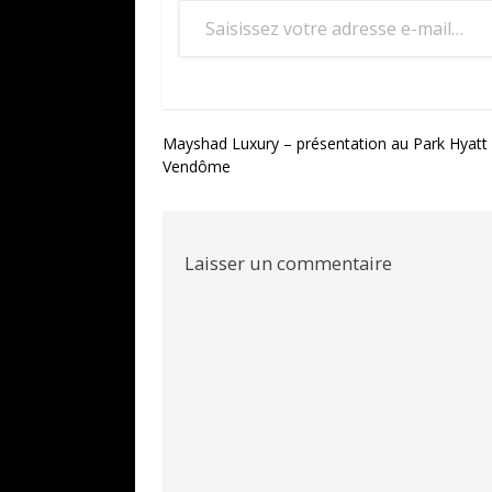
Navigation
Mayshad Luxury – présentation au Park Hyatt 
Vendôme
de
l’article
Laisser un commentaire