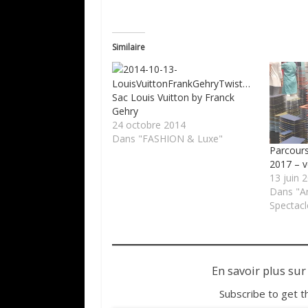
Similaire
Sac Louis Vuitton by Franck
Gehry
24 octobre 2014
Dans "FASHION & Luxe"
Parcours
2017 – v
13 juin 
Dans "A
Spectacl
En savoir plus sur
Subscribe to get t
Saisissez votre adresse e-mail…