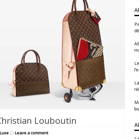
A
Pa
dé
AB
mo
Le
l’
La
ré
Ma
bu
Christian Louboutin
A
 Luxe
Leave a comment
Sa