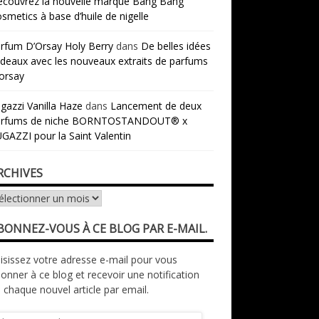
couvrez la nouvelle marque Bang Bang
smetics à base d’huile de nigelle
rfum D’Orsay Holy Berry
dans
De belles idées
deaux avec les nouveaux extraits de parfums
orsay
gazzi Vanilla Haze
dans
Lancement de deux
arfums de niche BORNTOSTANDOUT® x
GAZZI pour la Saint Valentin
RCHIVES
chives
BONNEZ-VOUS À CE BLOG PAR E-MAIL.
isissez votre adresse e-mail pour vous
onner à ce blog et recevoir une notification
 chaque nouvel article par email.
resse