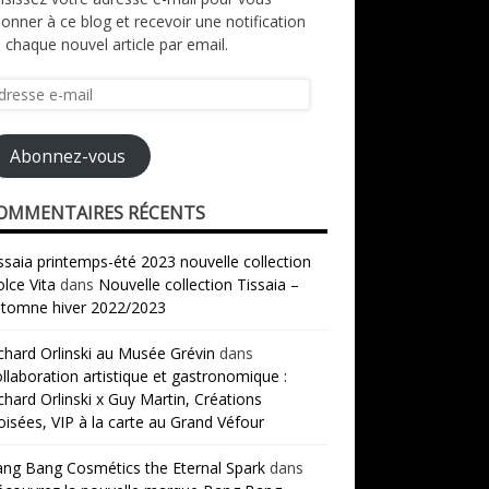
onner à ce blog et recevoir une notification
 chaque nouvel article par email.
resse
il
Abonnez-vous
OMMENTAIRES RÉCENTS
ssaia printemps-été 2023 nouvelle collection
lce Vita
dans
Nouvelle collection Tissaia –
tomne hiver 2022/2023
chard Orlinski au Musée Grévin
dans
llaboration artistique et gastronomique :
chard Orlinski x Guy Martin, Créations
oisées, VIP à la carte au Grand Véfour
ng Bang Cosmétics the Eternal Spark
dans