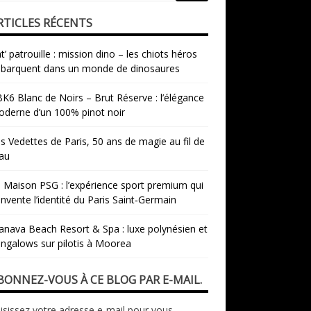
RTICLES RÉCENTS
t’ patrouille : mission dino – les chiots héros
barquent dans un monde de dinosaures
K6 Blanc de Noirs – Brut Réserve : l’élégance
derne d’un 100% pinot noir
s Vedettes de Paris, 50 ans de magie au fil de
eau
 Maison PSG : l’expérience sport premium qui
invente l’identité du Paris Saint‑Germain
nava Beach Resort & Spa : luxe polynésien et
ngalows sur pilotis à Moorea
BONNEZ-VOUS À CE BLOG PAR E-MAIL.
isissez votre adresse e-mail pour vous