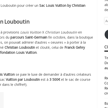
ab
à Louboutin pour créer un
Sac Louis Vuitton by Christian
de
Ad
ian Louboutin
e-
ma
 à provisions
Louis Vuitton
X
Christian Louboutin
en
Lors du
parcours Saint-Germain
fin octobre, dans la boutique
s, on pouvait admirer d’autres « oeuvres » à porter à la
C
gné
Christian Louboutin
et clouté, celui de
Franck Gehry
fondation Louis Vuitton
.
Ti
Do
au
is Vuitton
se paie le luxe de demander à d’autres créateurs
Ri
 sac
Vuitton par Louboutin
est à
3 500€
et le sac de course
Co
 dans le chiffre!!).
Ri
cr
Ba