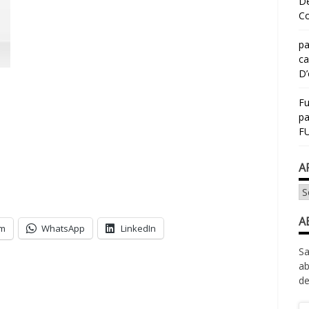
Dé
Co
pa
ca
D’
Fu
p
FU
A
Ar
A
am
WhatsApp
LinkedIn
Sa
ab
de
Ad