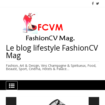
Skip
to
content
Le blog lifestyle FashionCV
Mag
Fashion, Art & Design, Vins Champagne & Spiritueux, Food,
Beauté, Sport, Cinéma, Hôtels & Palace…