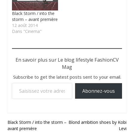
Black Storm / into the
storm – avant première
12 août 2014
Dans "Cinema"
En savoir plus sur Le blog lifestyle FashionCV
Mag
Subscribe to get the latest posts sent to your email.
Saisissez votre adresse e-mail…
Abonnez-vous
Navigation
Black Storm / into the storm –
Blond ambition shoes by Kobi
avant première
Levi
de