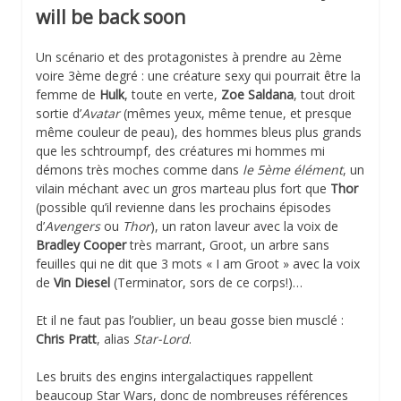
will be back soon
Un scénario et des protagonistes à prendre au 2ème
voire 3ème degré : une créature sexy qui pourrait être la
femme de
Hulk
, toute en verte,
Zoe Saldana
, tout droit
sortie d’
Avatar
(mêmes yeux, même tenue, et presque
même couleur de peau), des hommes bleus plus grands
que les schtroumpf, des créatures mi hommes mi
démons très moches comme dans
le 5ème élément
, un
vilain méchant avec un gros marteau plus fort que
Thor
(possible qu’il revienne dans les prochains épisodes
d’
Avengers
ou
Thor
), un raton laveur avec la voix de
Bradley Cooper
très marrant, Groot, un arbre sans
feuilles qui ne dit que 3 mots « I am Groot » avec la voix
de
Vin Diesel
(Terminator, sors de ce corps!)…
Et il ne faut pas l’oublier, un beau gosse bien musclé :
Chris Pratt
, alias
Star-Lord
.
Les bruits des engins intergalactiques rappellent
beaucoup Star Wars, donc de nombreuses références