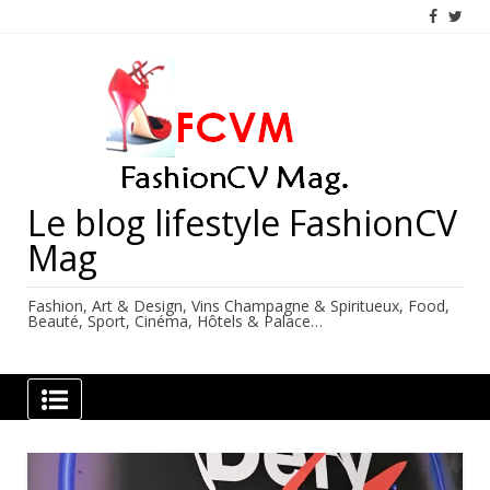
Skip
to
content
Le blog lifestyle FashionCV
Mag
Fashion, Art & Design, Vins Champagne & Spiritueux, Food,
Beauté, Sport, Cinéma, Hôtels & Palace…