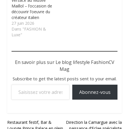
Versace au Musée
Maillol – l’occasion de
découvrir l’oeuvre du
créateur italien
27 juin 2026
Dans "FASHION &
Luxe"
En savoir plus sur Le blog lifestyle FashionCV
Mag
Subscribe to get the latest posts sent to your email.
Saisissez votre adresse e-mail…
Abonnez-vous
Navigation
Restaurant festif, Bar &
Direction la Camargue avec la
Lounge Prince Palace en plein
naissance d’Eclae spécialiste