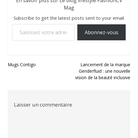
En savoir plus sur Le blog lifestyle FashionCV
Mag
Subscribe to get the latest posts sent to your email.
Saisissez votre adresse e-mail…
Abonnez-vous
Navigation
Mugs Contigo
Lancement de la marque
Genderfluid : une nouvelle
de
vision de la beauté inclusive
l’article
Laisser un commentaire