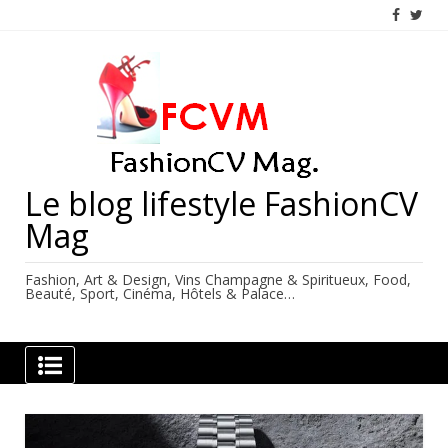
Skip
to
content
Le blog lifestyle FashionCV
Mag
Fashion, Art & Design, Vins Champagne & Spiritueux, Food,
Beauté, Sport, Cinéma, Hôtels & Palace…