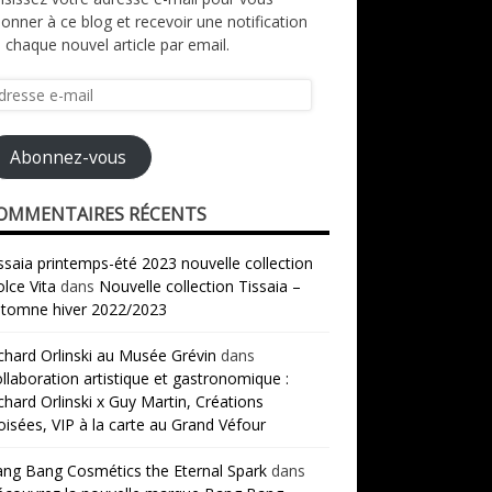
onner à ce blog et recevoir une notification
 chaque nouvel article par email.
resse
il
Abonnez-vous
OMMENTAIRES RÉCENTS
ssaia printemps-été 2023 nouvelle collection
lce Vita
dans
Nouvelle collection Tissaia –
tomne hiver 2022/2023
chard Orlinski au Musée Grévin
dans
llaboration artistique et gastronomique :
chard Orlinski x Guy Martin, Créations
oisées, VIP à la carte au Grand Véfour
ng Bang Cosmétics the Eternal Spark
dans