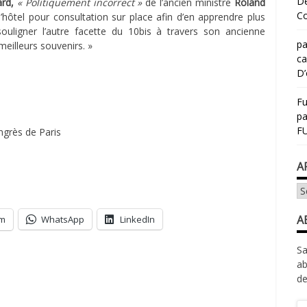
Dé
rd,
« Politiquement incorrect »
de l’ancien ministre
Roland
Co
l’hôtel pour consultation sur place afin d’en apprendre plus
 souligner l’autre facette du 10bis à travers son ancienne
pa
meilleurs souvenirs. »
ca
D’
Fu
p
FU
ngrès de Paris
A
Ar
A
am
WhatsApp
LinkedIn
Sa
ab
de
Ad