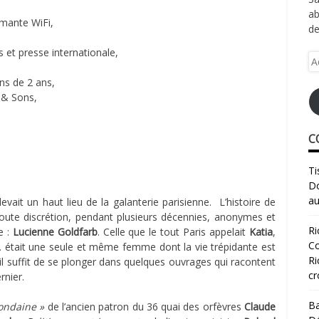
ab
imante WiFi,
de
s et presse internationale,
Ad
e-
ns de 2 ans,
ma
 & Sons,
C
Ti
Do
au
élevait un haut lieu de la galanterie parisienne. L’histoire de
oute discrétion, pendant plusieurs décennies, anonymes et
Ri
e :
Lucienne Goldfarb
. Celle que le tout Paris appelait
Katia
,
Co
 était une seule et même femme dont la vie trépidante est
Ri
il suffit de se plonger dans quelques ouvrages qui racontent
cr
rnier.
Ba
ondaine »
de l’ancien patron du 36 quai des orfèvres
Claude