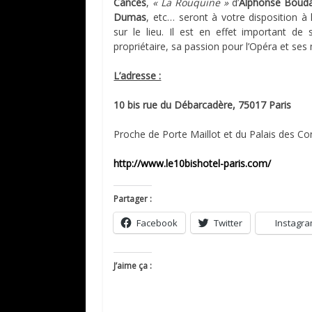
Cancès
,
« La Rouquine »
d’
Alphonse Bouda
Dumas
, etc… seront à votre disposition à 
sur le lieu. Il est en effet important de
propriétaire, sa passion pour l’Opéra et ses 
L’adresse :
10 bis rue du Débarcadère, 75017 Paris
Proche de Porte Maillot et du Palais des Co
http://www.le10bishotel-paris.com/
Partager :
Facebook
Twitter
Instagr
J’aime ça :