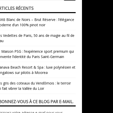
RTICLES RÉCENTS
K6 Blanc de Noirs – Brut Réserve : l’élégance
derne d’un 100% pinot noir
s Vedettes de Paris, 50 ans de magie au fil de
eau
 Maison PSG : l’expérience sport premium qui
invente l’identité du Paris Saint‑Germain
nava Beach Resort & Spa : luxe polynésien et
ngalows sur pilotis à Moorea
s gris des coteaux du Vendômois : le terroir
i fait vibrer la Vallée du Loir
BONNEZ-VOUS À CE BLOG PAR E-MAIL.
isissez votre adresse e-mail pour vous