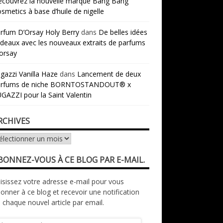
couvrez la nouvelle marque Bang Bang
smetics à base d’huile de nigelle
rfum D’Orsay Holy Berry
dans
De belles idées
deaux avec les nouveaux extraits de parfums
orsay
gazzi Vanilla Haze
dans
Lancement de deux
arfums de niche BORNTOSTANDOUT® x
GAZZI pour la Saint Valentin
RCHIVES
chives
BONNEZ-VOUS À CE BLOG PAR E-MAIL.
isissez votre adresse e-mail pour vous
onner à ce blog et recevoir une notification
 chaque nouvel article par email.
resse