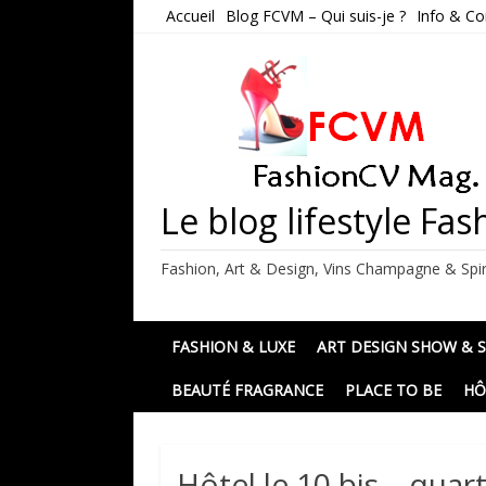
Skip
Accueil
Blog FCVM – Qui suis-je ?
Info & Co
to
content
Le blog lifestyle F
Fashion, Art & Design, Vins Champagne & Spir
FASHION & LUXE
ART DESIGN SHOW & 
BEAUTÉ FRAGRANCE
PLACE TO BE
HÔ
Hôtel le 10 bis – qua