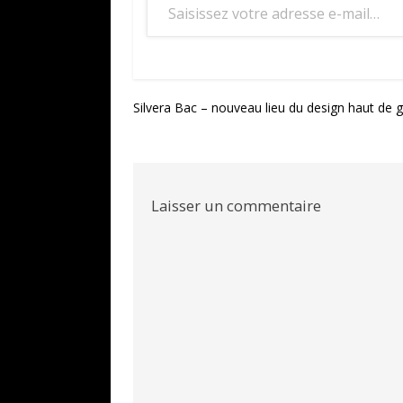
Navigation
Silvera Bac – nouveau lieu du design haut d
de
l’article
Laisser un commentaire