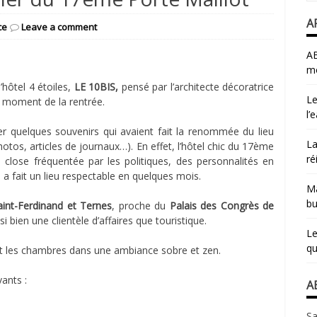
A
ce
Leave a comment
AB
mo
’hôtel 4 étoiles,
LE 10BIS,
pensé par l’architecte décoratrice
Le
u moment de la rentrée.
l’
er quelques souvenirs qui avaient fait la renommée du lieu
La
hotos, articles de journaux…). En effet, l’hôtel chic du 17ème
ré
close fréquentée par les politiques, des personnalités en
 a fait un lieu respectable en quelques mois.
Ma
bu
aint-Ferdinand et Ternes
, proche du
Palais des Congrès de
si bien une clientèle d’affaires que touristique.
Le
qu
nt les chambres dans une ambiance sobre et zen.
vants :
A
Sa