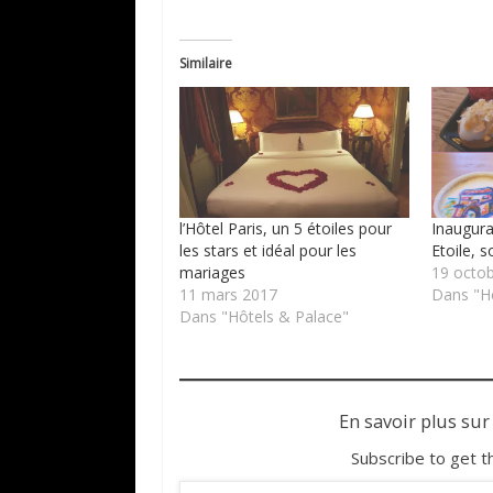
Similaire
l’Hôtel Paris, un 5 étoiles pour
Inaugura
les stars et idéal pour les
Etoile, s
mariages
19 octo
11 mars 2017
Dans "Hô
Dans "Hôtels & Palace"
En savoir plus sur
Subscribe to get t
Saisissez votre adresse e-mail…