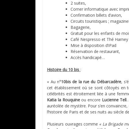
2 suites,
Corner informatique avec impr
Confirmation billets d’avion,
Circuits touristiques ; magazine
Bagagerie,
Gratuit pour les enfants de moi
Café Nespresso et Thé Harney
Mise à disposition d’iPad
Réservation de restaurant,
Accès handicapé…
Histoire du 10 bis
:
« Au n°
10bis de la rue du Débarcadère
, s’
cet établissement où se sont côtoyés en t
célébrités est étroitement liée à une femm
Katia la Rouquine
ou encore
Lucienne Tell
…
auréolée de mystère. Pour s’en convaincre, 
l’histoire de Paris et de ses nuits au siècle de
Plusieurs ouvrages comme
« La Brigade m