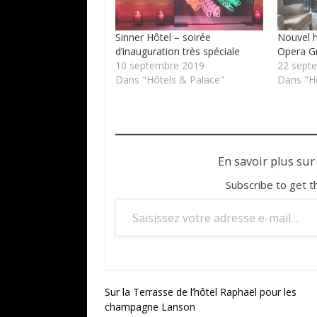
Sinner Hôtel – soirée
Nouvel h
d’inauguration très spéciale
Opera G
10 septembre 2019
22 sept
Dans "Hôtels & Palace"
Dans "Hô
En savoir plus sur
Subscribe to get t
Saisissez votre adresse e-mail…
Navigation
Sur la Terrasse de l’hôtel Raphaël pour les
champagne Lanson
de