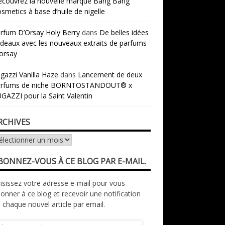
couvrez la nouvelle marque Bang Bang
smetics à base d’huile de nigelle
rfum D’Orsay Holy Berry
dans
De belles idées
deaux avec les nouveaux extraits de parfums
orsay
gazzi Vanilla Haze
dans
Lancement de deux
arfums de niche BORNTOSTANDOUT® x
GAZZI pour la Saint Valentin
RCHIVES
chives
BONNEZ-VOUS À CE BLOG PAR E-MAIL.
isissez votre adresse e-mail pour vous
onner à ce blog et recevoir une notification
 chaque nouvel article par email.
resse