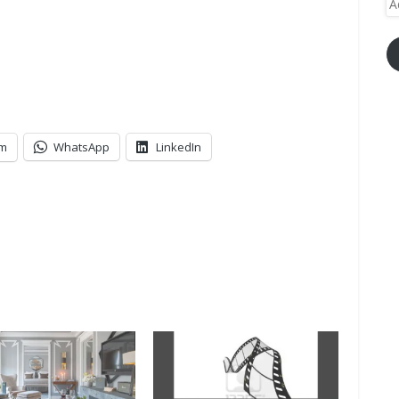
e-
ma
am
WhatsApp
LinkedIn