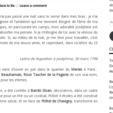
ab
lace to Be
Leave a comment
de
 n’ai pas passé une nuit sans te serrer dans mes bras ; je n’ai
Ad
gloire et l’ambition qui me tiennent éloigné de l’âme de ma
e-
troupes, en parcourant les camps, mon adorable Joséphine est
ma
bsorbe ma pensée. Si je m’éloigne de toi avec la vitesse du
te. Si, au milieu de la nuit, je me lève pour travailler, c’est
rrivée de ma douce amie, et cependant, dans ta lettre du 23
C
Lettre de Napoléon à Joséphine, 30 mars 1796
Ti
Do
 vient d’ouvrir en juin dans le quartier du
Marais
à Paris :
au
 Beauharnais
,
Rose Tascher de la Pagerie
de son vrai nom,
pour les intimes.
Ri
Co
e, a été confiée à
Bambi Sloan
, décoratrice, dans un cadre
Ri
se pour un thé ou un cocktail, l’hôtel 4 étoiles a été construit
cr
Ième siècle, et en face de
l’hôtel de Chavigny
, transformé en
Ba