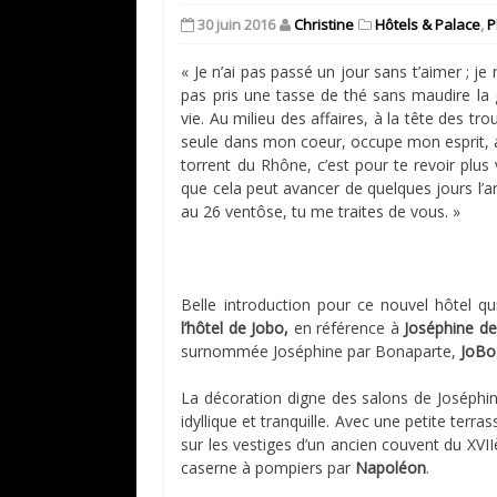
30 juin 2016
Christine
Hôtels & Palace
,
P
« Je n’ai pas passé un jour sans t’aimer ; je
pas pris une tasse de thé sans maudire la 
vie. Au milieu des affaires, à la tête des 
seule dans mon coeur, occupe mon esprit, a
torrent du Rhône, c’est pour te revoir plus vi
que cela peut avancer de quelques jours l’a
au 26 ventôse, tu me traites de vous. »
Belle introduction pour ce nouvel hôtel qui
l’hôtel de Jobo,
en référence à
Joséphine de
surnommée Joséphine par Bonaparte,
JoBo
La décoration digne des salons de Joséphin
idyllique et tranquille. Avec une petite terras
sur les vestiges d’un ancien couvent du XVI
caserne à pompiers par
Napoléon
.