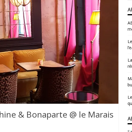
A
AB
mo
Le
l’
La
ré
Ma
bu
Le
qu
phine & Bonaparte @ le Marais
A
Sa