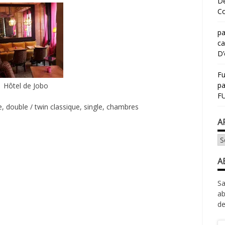
Dé
Co
pa
ca
D’
Fu
p
Hôtel de Jobo
FU
, double / twin classique, single, chambres
A
Ar
A
Sa
ab
de
Ad