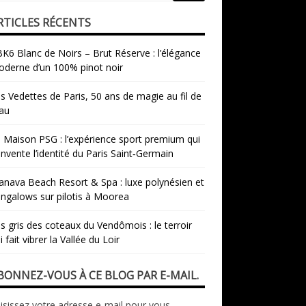
RTICLES RÉCENTS
K6 Blanc de Noirs – Brut Réserve : l’élégance
derne d’un 100% pinot noir
s Vedettes de Paris, 50 ans de magie au fil de
eau
 Maison PSG : l’expérience sport premium qui
invente l’identité du Paris Saint‑Germain
nava Beach Resort & Spa : luxe polynésien et
ngalows sur pilotis à Moorea
s gris des coteaux du Vendômois : le terroir
i fait vibrer la Vallée du Loir
BONNEZ-VOUS À CE BLOG PAR E-MAIL.
isissez votre adresse e-mail pour vous