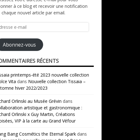
onner à ce blog et recevoir une notification
 chaque nouvel article par email.
resse
il
Abonnez-vous
OMMENTAIRES RÉCENTS
ssaia printemps-été 2023 nouvelle collection
lce Vita
dans
Nouvelle collection Tissaia –
tomne hiver 2022/2023
chard Orlinski au Musée Grévin
dans
llaboration artistique et gastronomique :
chard Orlinski x Guy Martin, Créations
oisées, VIP à la carte au Grand Véfour
ng Bang Cosmétics the Eternal Spark
dans