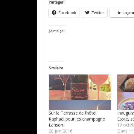
Partager :
Facebook
Twitter
Instagr
J’aime ça :
Similaire
Sur la Terrasse de l’hôtel
Inaugura
Raphaël pour les champagne
Etoile, s
Lanson
19 octo
28 juin 2016
Dans "Hô