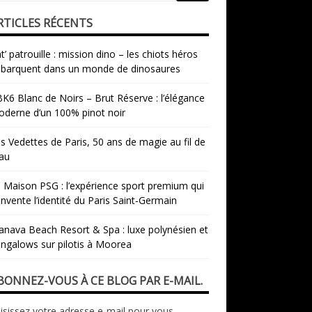
RTICLES RÉCENTS
t’ patrouille : mission dino – les chiots héros
barquent dans un monde de dinosaures
K6 Blanc de Noirs – Brut Réserve : l’élégance
derne d’un 100% pinot noir
s Vedettes de Paris, 50 ans de magie au fil de
eau
 Maison PSG : l’expérience sport premium qui
invente l’identité du Paris Saint‑Germain
nava Beach Resort & Spa : luxe polynésien et
ngalows sur pilotis à Moorea
BONNEZ-VOUS À CE BLOG PAR E-MAIL.
isissez votre adresse e-mail pour vous