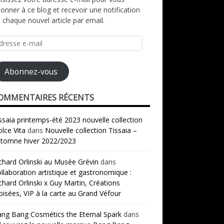
onner à ce blog et recevoir une notification
 chaque nouvel article par email.
resse
il
Abonnez-vous
OMMENTAIRES RÉCENTS
ssaia printemps-été 2023 nouvelle collection
lce Vita
dans
Nouvelle collection Tissaia –
tomne hiver 2022/2023
chard Orlinski au Musée Grévin
dans
llaboration artistique et gastronomique :
chard Orlinski x Guy Martin, Créations
oisées, VIP à la carte au Grand Véfour
ng Bang Cosmétics the Eternal Spark
dans