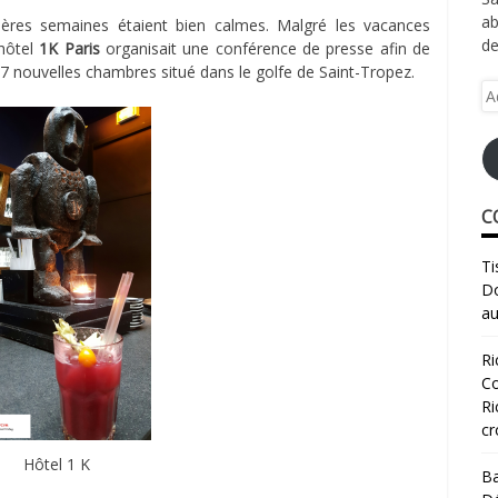
ab
ères semaines étaient bien calmes. Malgré les vacances
de
’hôtel
1K Paris
organisait une conférence de presse afin de
7 nouvelles chambres situé dans le golfe de Saint-Tropez.
Ad
e-
ma
C
Ti
Do
au
Ri
Co
Ri
cr
Hôtel 1 K
Ba