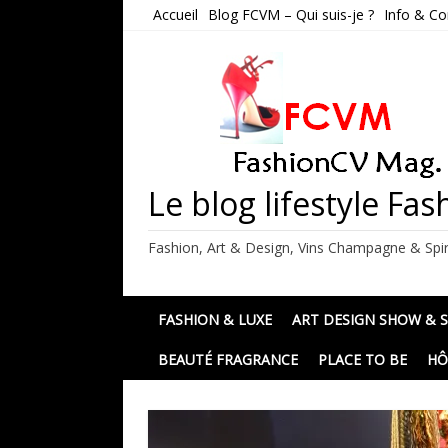
Skip
Accueil
Blog FCVM – Qui suis-je ?
Info & Co
to
content
Le blog lifestyle F
Fashion, Art & Design, Vins Champagne & Spir
FASHION & LUXE
ART DESIGN SHOW & 
BEAUTÉ FRAGRANCE
PLACE TO BE
HÔ