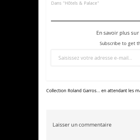
Dans "Hôtels & Palace"
En savoir plus sur
Subscribe to get t
Saisissez votre adresse e-mail…
Navigation
Collection Roland Garros… en attendant les m
de
l’article
Laisser un commentaire