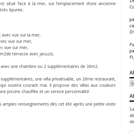
Dé
st situé face à la mer, sur l’emplacement d’une ancienne
Co
 très épurée.
pa
ca
D’
 avec vue sur la mer,
avec vue sur mer,
Fu
ec vue sur mer,
p
m2de terrasse avec jacuzzi,
FU
 avec une chambre ou 2 supplémentaires de 30m2.
A
upplémentaires, une villa privatisable, un 2ème restaurant,
Ar
qui ouvrira courant mai. Il propose des villas aux couleurs
ne piscine chauffée et un service personnalité.
A
 amples renseignements dès cet été après une petite visite
Sa
ab
de
Ad