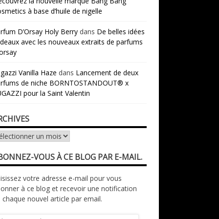
couvrez la nouvelle marque Bang Bang
smetics à base d’huile de nigelle
rfum D’Orsay Holy Berry
dans
De belles idées
deaux avec les nouveaux extraits de parfums
orsay
gazzi Vanilla Haze
dans
Lancement de deux
arfums de niche BORNTOSTANDOUT® x
GAZZI pour la Saint Valentin
RCHIVES
chives
BONNEZ-VOUS À CE BLOG PAR E-MAIL.
isissez votre adresse e-mail pour vous
onner à ce blog et recevoir une notification
 chaque nouvel article par email.
resse