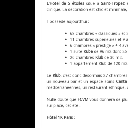
L’Hotel de 5 étoiles
situé à
Saint-Tropez
e
clinique. La décoration est chic et minimale,
Il possède aujourd’hui :
68 chambres « classiques » et 2
11 chambres supérieures et 9 
6 chambres « prestige » + 4 av
1 suite
Kube
de 96 m2 dont 26 
26 chambres
Klub
de 30 m2,
1 appartement Klub de 120 m2
Le
Klub
, c’est donc désormais 27 chambres s
un nouveau bar et un espace soins
Carita
méditerranéennes, un restaurant ethnique, u
Nulle doute que
FCVM
vous donnera de plus
sur place, cet été …
Hôtel 1K Paris
: