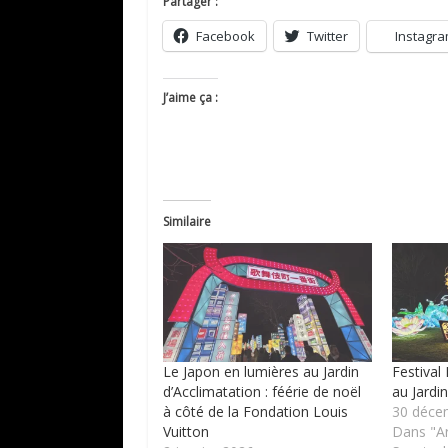
Partager :
Facebook
Twitter
Instagr
J’aime ça :
Similaire
Le Japon en lumières au Jardin
Festival
d’Acclimatation : féérie de noël
au Jardi
à côté de la Fondation Louis
30 déce
Vuitton
Dans "A