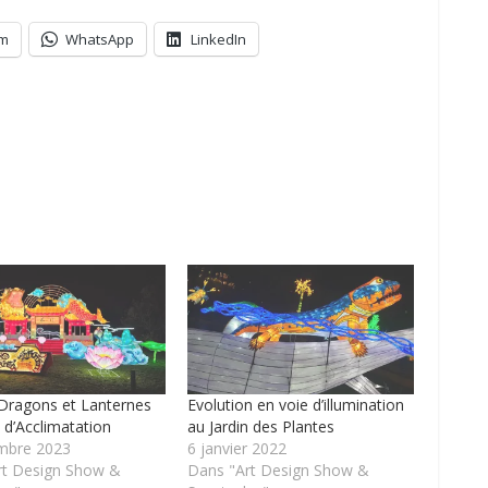
am
WhatsApp
LinkedIn
 Dragons et Lanternes
Evolution en voie d’illumination
n d’Acclimatation
au Jardin des Plantes
mbre 2023
6 janvier 2022
rt Design Show &
Dans "Art Design Show &