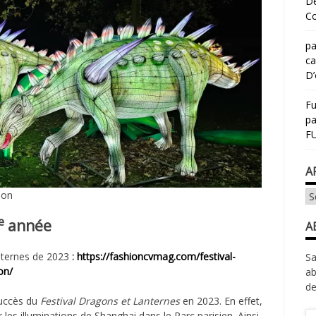
Dé
Co
pa
ca
D’
Fu
p
FU
A
Ar
ion
e
année
A
anternes de 2023
:
https://fashioncvmag.com/festival-
Sa
on/
ab
de
succès du
Festival Dragons et Lanternes
en 2023. En effet,
Ad
les illuminations de Shanghai dans le Parc parisien. Ainsi,