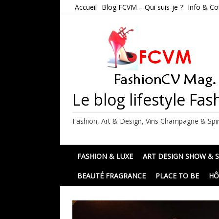
Skip
Accueil
Blog FCVM – Qui suis-je ?
Info & Co
to
content
Le blog lifestyle F
Fashion, Art & Design, Vins Champagne & Spir
FASHION & LUXE
ART DESIGN SHOW & 
BEAUTÉ FRAGRANCE
PLACE TO BE
HÔ