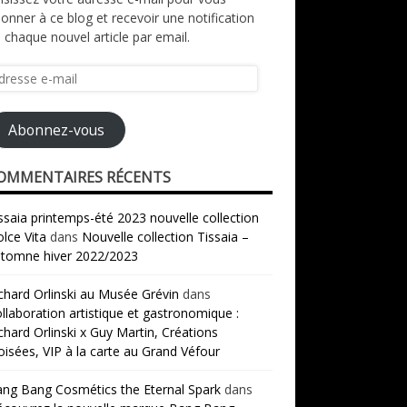
onner à ce blog et recevoir une notification
 chaque nouvel article par email.
resse
il
Abonnez-vous
OMMENTAIRES RÉCENTS
ssaia printemps-été 2023 nouvelle collection
lce Vita
dans
Nouvelle collection Tissaia –
tomne hiver 2022/2023
chard Orlinski au Musée Grévin
dans
llaboration artistique et gastronomique :
chard Orlinski x Guy Martin, Créations
oisées, VIP à la carte au Grand Véfour
ng Bang Cosmétics the Eternal Spark
dans