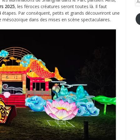
e-
rs 2025
, les féroces créatures seront toutes là. Il faut
ma
24 étapes. Par conséquent, petits et grands découvriront une
re mésozoïque dans des mises en scène spectaculaires.