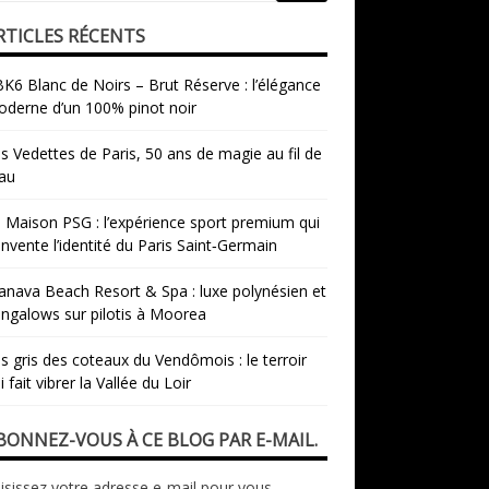
RTICLES RÉCENTS
K6 Blanc de Noirs – Brut Réserve : l’élégance
derne d’un 100% pinot noir
s Vedettes de Paris, 50 ans de magie au fil de
eau
 Maison PSG : l’expérience sport premium qui
invente l’identité du Paris Saint‑Germain
nava Beach Resort & Spa : luxe polynésien et
ngalows sur pilotis à Moorea
s gris des coteaux du Vendômois : le terroir
i fait vibrer la Vallée du Loir
BONNEZ-VOUS À CE BLOG PAR E-MAIL.
isissez votre adresse e-mail pour vous