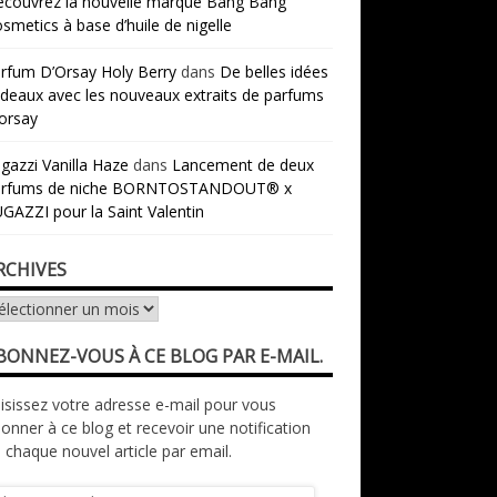
couvrez la nouvelle marque Bang Bang
smetics à base d’huile de nigelle
rfum D’Orsay Holy Berry
dans
De belles idées
deaux avec les nouveaux extraits de parfums
orsay
gazzi Vanilla Haze
dans
Lancement de deux
arfums de niche BORNTOSTANDOUT® x
GAZZI pour la Saint Valentin
RCHIVES
chives
BONNEZ-VOUS À CE BLOG PAR E-MAIL.
isissez votre adresse e-mail pour vous
onner à ce blog et recevoir une notification
 chaque nouvel article par email.
resse