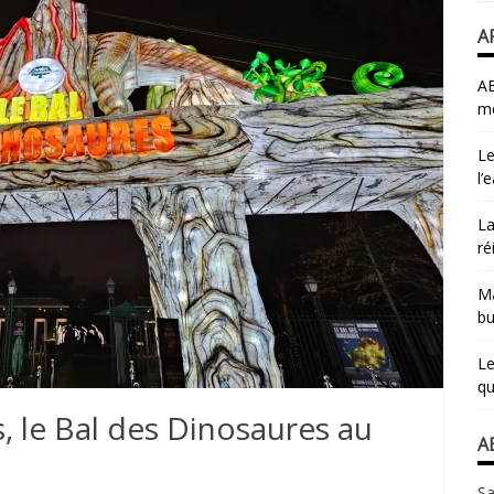
A
AB
mo
Le
l’
La
ré
Ma
bu
Le
qu
s, le Bal des Dinosaures au
A
n
Sa