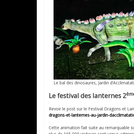
Le bal des dinosaures, Jardin d’Acclimatat
èm
Le festival des lanternes 2
Revoir le post sur le Festival Dragons et L
dragons-et-lanternes-au-jardin-dacclimatati
Cette animation fait suite au remarquable 
plus de 165 000 visiteurs sont venus admirer 