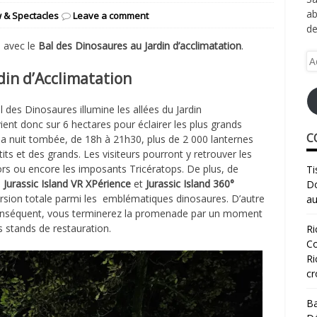
ab
 & Spectacles
Leave a comment
de
e avec le
Bal des Dinosaures au Jardin d’acclimatation
.
Ad
e-
din d’Acclimatation
ma
 des Dinosaures illumine les allées du Jardin
vient donc sur 6 hectares pour éclairer les plus grands
C
 la nuit tombée, de 18h à 21h30, plus de 2 000 lanternes
etits et des grands. Les visiteurs pourront y retrouver les
tors ou encore les imposants Tricératops. De plus, de
Ti
a
Jurassic Island VR XPérience
et
Jurassic Island 360°
Do
ersion totale parmi les emblématiques dinosaures. D’autre
au
 conséquent, vous terminerez la promenade par un moment
 stands de restauration.
Ri
Co
Ri
cr
Ba