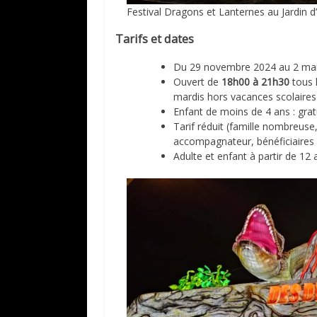
Festival Dragons et Lanternes au Jardin d
Tarifs et dates
Du 29 novembre 2024 au 2 ma
Ouvert de
18h00 à 21h30
tous l
mardis hors vacances scolaires
Enfant de moins de 4 ans : gratu
Tarif réduit (famille nombreuse
accompagnateur, bénéficiaires
Adulte et enfant à partir de 12 