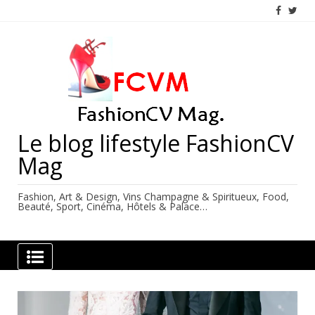
Skip
to
content
Le blog lifestyle FashionCV
Mag
Fashion, Art & Design, Vins Champagne & Spiritueux, Food,
Beauté, Sport, Cinéma, Hôtels & Palace…