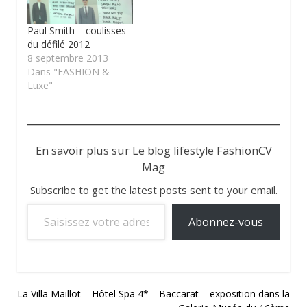
Paul Smith – coulisses
du défilé 2012
8 septembre 2013
Dans "FASHION &
Luxe"
En savoir plus sur Le blog lifestyle FashionCV
Mag
Subscribe to get the latest posts sent to your email.
Saisissez votre adresse e-mail…
Abonnez-vous
Navigation
La Villa Maillot – Hôtel Spa 4*
Baccarat – exposition dans la