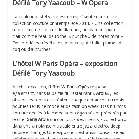
Défilé Tony Yaacoub – W Opera
La couleur pastel verte est omniprésente dans cette
collection couture printemps-été 2014. « Une collection
monochrome couleur de diamant, un diamant pur et
clair comme l’eau de roche, « punché » de notes mint ».
Des modèles très fluides, beaucoup de tulle, plumes de
coq ou d’autruches.
L’hôtel W Paris Opéra – exposition
Défilé Tony Yaacoub
A cette occasion, l’
hôtel W Paris-Opéra
expose
également, dans la partie du restaurant «
Arola
« , les
plus belles robes du créateur chaque dimanche du mois
pour les férus de mode et de fashion week. Des brunchs
couture dédiés à la mode sont organisés et préparés par
le chef
Sergi Arola
qui concocte des menus « collection »
dans une ambiance musicale entre jazz, electro, deep
house et lounge. Une exposition est aussi consacrée au
créateur libanais dans le restaurant au
W Lounge
avec