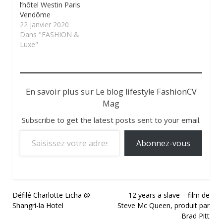
l’hôtel Westin Paris
Vendôme
22 janvier 2020
Dans "FASHION &
Luxe"
En savoir plus sur Le blog lifestyle FashionCV
Mag
Subscribe to get the latest posts sent to your email.
Saisissez votre adresse e-mail…
Abonnez-vous
Navigation
Défilé Charlotte Licha @
12 years a slave – film de
Shangri-la Hotel
Steve Mc Queen, produit par
de
Brad Pitt