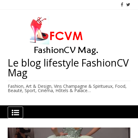
Skip
to
content
Le blog lifestyle FashionCV
Mag
Fashion, Art & Design, Vins Champagne & Spiritueux, Food,
Beauté, Sport, Cinéma, Hôtels & Palace…