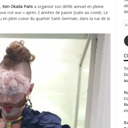
ab
é,
Ken Okada Paris
a organisé son défilé annuel en pleine
de
ove not war
» après 2 années de pause (suite au covid). Le
 en plein coeur du quartier Saint-Germain, dans la rue de la
Ad
e-
ma
C
Ti
Do
au
Ri
Co
Ri
cr
Ba