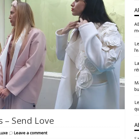
A
AB
mo
Le
l’
La
ré
Ma
bu
Le
qu
s – Send Love
A
Luxe
Leave a comment
Sa