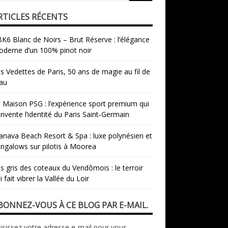
RTICLES RÉCENTS
K6 Blanc de Noirs – Brut Réserve : l’élégance
derne d’un 100% pinot noir
s Vedettes de Paris, 50 ans de magie au fil de
eau
 Maison PSG : l’expérience sport premium qui
invente l’identité du Paris Saint‑Germain
nava Beach Resort & Spa : luxe polynésien et
ngalows sur pilotis à Moorea
s gris des coteaux du Vendômois : le terroir
i fait vibrer la Vallée du Loir
BONNEZ-VOUS À CE BLOG PAR E-MAIL.
isissez votre adresse e-mail pour vous