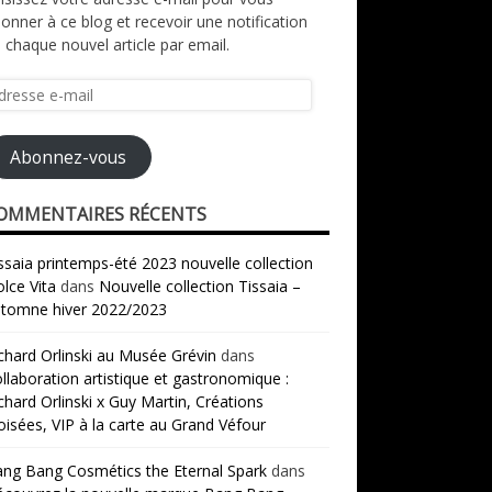
onner à ce blog et recevoir une notification
 chaque nouvel article par email.
resse
il
Abonnez-vous
OMMENTAIRES RÉCENTS
ssaia printemps-été 2023 nouvelle collection
lce Vita
dans
Nouvelle collection Tissaia –
tomne hiver 2022/2023
chard Orlinski au Musée Grévin
dans
llaboration artistique et gastronomique :
chard Orlinski x Guy Martin, Créations
oisées, VIP à la carte au Grand Véfour
ng Bang Cosmétics the Eternal Spark
dans