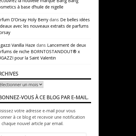
couvrez la nouvelle marque Bang Bang
smetics à base d’huile de nigelle
rfum D’Orsay Holy Berry
dans
De belles idées
deaux avec les nouveaux extraits de parfums
orsay
gazzi Vanilla Haze
dans
Lancement de deux
arfums de niche BORNTOSTANDOUT® x
GAZZI pour la Saint Valentin
RCHIVES
chives
BONNEZ-VOUS À CE BLOG PAR E-MAIL.
isissez votre adresse e-mail pour vous
onner à ce blog et recevoir une notification
 chaque nouvel article par email.
resse