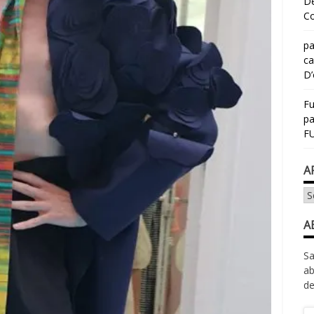
Dé
Co
pa
ca
D’
Fu
p
FU
A
Ar
A
Sa
ab
de
Ad