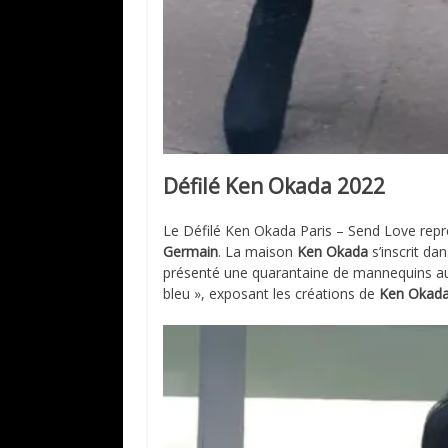
Défilé Ken Okada 2022
Le Défilé Ken Okada Paris – Send Love rep
Germain
. La maison
Ken Okada
s’inscrit da
présenté une quarantaine de mannequins aux
bleu », exposant les créations de
Ken Okada