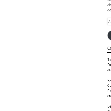
ab
de
Ad
e-
ma
C
Ti
Do
au
Ri
Co
Ri
cr
Ba