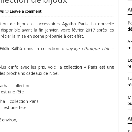
A
ws
Leave a comment
Pa
ction de bijoux et accessoires
Agatha Paris
. La nouvelle
dé
isponible avant la fin janvier, voire février 2017 après les
écier la mise en scène préparée à cet effet.
AB
mo
Frida Kalho
dans la collection «
voyage ethnique chic –
Le
l’
lus d’info avec les prix, voici la
collection « Paris est une
r les prochains cadeaux de Noël.
La
ré
Ma
ha – collection Paris
bu
est une fête
A
€ environ,
Sa