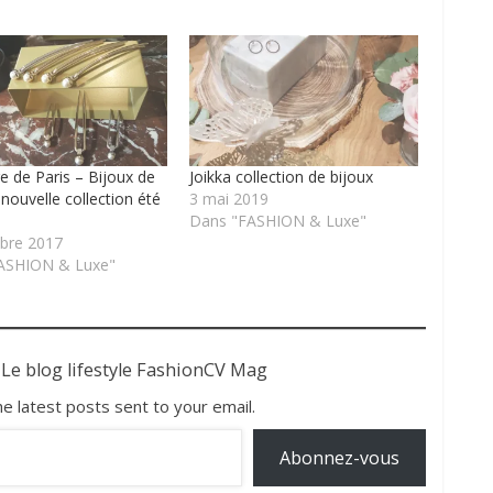
e de Paris – Bijoux de
Joikka collection de bijoux
nouvelle collection été
3 mai 2019
Dans "FASHION & Luxe"
bre 2017
ASHION & Luxe"
 Le blog lifestyle FashionCV Mag
he latest posts sent to your email.
Abonnez-vous