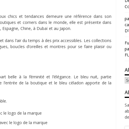
Dé
Co
joux chics et tendances demeure une référence dans son
pa
utiques et corners dans le monde, elle est présente dans
ca
, Espagne, Chine, à Dubaï et au Japon.
D’
 dans l’air du temps à des prix accessibles. Les collections
Fu
ues, boucles d’oreilles et montres pour se faire plaisir ou
p
FU
A
 belle à la féminité et l’élégance. Le bleu nuit, partie
Ar
e l’entrée de la boutique et le bleu céladon apporte de la
A
ble.
Sa
ab
de
 avec le logo de la marque
Ad