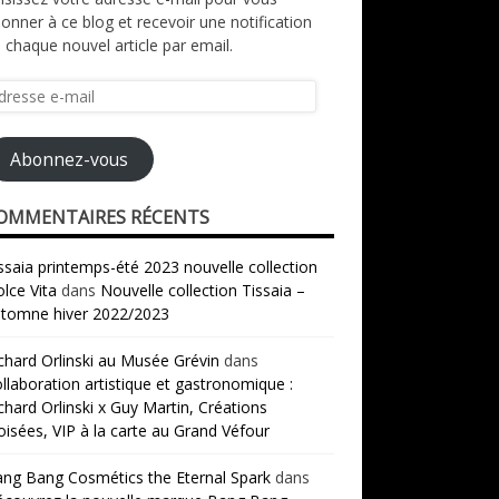
onner à ce blog et recevoir une notification
 chaque nouvel article par email.
resse
il
Abonnez-vous
OMMENTAIRES RÉCENTS
ssaia printemps-été 2023 nouvelle collection
lce Vita
dans
Nouvelle collection Tissaia –
tomne hiver 2022/2023
chard Orlinski au Musée Grévin
dans
llaboration artistique et gastronomique :
chard Orlinski x Guy Martin, Créations
oisées, VIP à la carte au Grand Véfour
ng Bang Cosmétics the Eternal Spark
dans