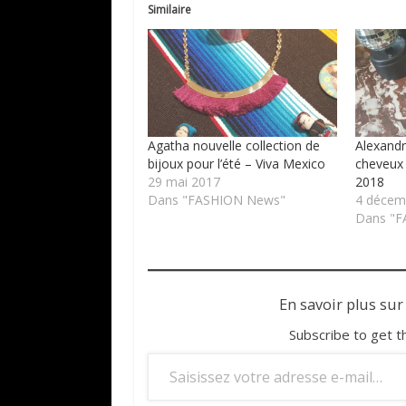
Similaire
Agatha nouvelle collection de
Alexandr
bijoux pour l’été – Viva Mexico
cheveux 
29 mai 2017
2018
Dans "FASHION News"
4 décem
Dans "F
En savoir plus sur
Subscribe to get t
Saisissez votre adresse e-mail…