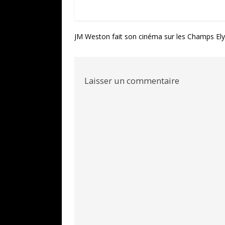
Navigation
JM Weston fait son cinéma sur les Champs El
de
l’article
Laisser un commentaire