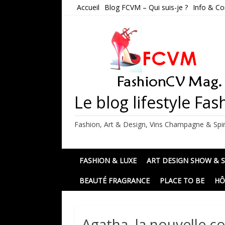
Skip
Accueil
Blog FCVM – Qui suis-je ?
Info & Co
to
content
Le blog lifestyle F
Fashion, Art & Design, Vins Champagne & Spir
FASHION & LUXE
ART DESIGN SHOW & 
BEAUTÉ FRAGRANCE
PLACE TO BE
HÔ
Agatha, la nouvelle co