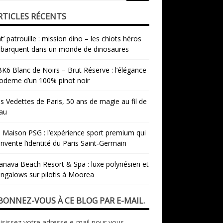
RTICLES RÉCENTS
t’ patrouille : mission dino – les chiots héros
barquent dans un monde de dinosaures
K6 Blanc de Noirs – Brut Réserve : l’élégance
derne d’un 100% pinot noir
s Vedettes de Paris, 50 ans de magie au fil de
eau
 Maison PSG : l’expérience sport premium qui
invente l’identité du Paris Saint‑Germain
nava Beach Resort & Spa : luxe polynésien et
ngalows sur pilotis à Moorea
BONNEZ-VOUS À CE BLOG PAR E-MAIL.
isissez votre adresse e-mail pour vous