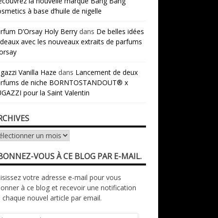
couvrez la nouvelle marque Bang Bang
smetics à base d’huile de nigelle
rfum D’Orsay Holy Berry
dans
De belles idées
deaux avec les nouveaux extraits de parfums
orsay
gazzi Vanilla Haze
dans
Lancement de deux
arfums de niche BORNTOSTANDOUT® x
GAZZI pour la Saint Valentin
RCHIVES
chives
BONNEZ-VOUS À CE BLOG PAR E-MAIL.
isissez votre adresse e-mail pour vous
onner à ce blog et recevoir une notification
 chaque nouvel article par email.
resse