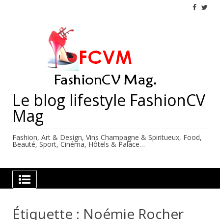
Skip
to
content
Le blog lifestyle FashionCV
Mag
Fashion, Art & Design, Vins Champagne & Spiritueux, Food,
Beauté, Sport, Cinéma, Hôtels & Palace…
Étiquette :
Noémie Rocher