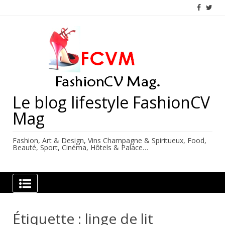
Skip
to
content
Le blog lifestyle FashionCV
Mag
Fashion, Art & Design, Vins Champagne & Spiritueux, Food,
Beauté, Sport, Cinéma, Hôtels & Palace…
Étiquette :
linge de lit