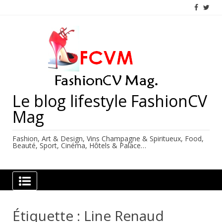
Skip
to
content
Le blog lifestyle FashionCV
Mag
Fashion, Art & Design, Vins Champagne & Spiritueux, Food,
Beauté, Sport, Cinéma, Hôtels & Palace…
Étiquette :
Line Renaud