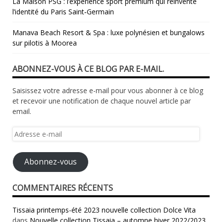
La Maison PSG : l’expérience sport premium qui réinvente
l’identité du Paris Saint‑Germain
Manava Beach Resort & Spa : luxe polynésien et bungalows
sur pilotis à Moorea
ABONNEZ-VOUS À CE BLOG PAR E-MAIL.
Saisissez votre adresse e-mail pour vous abonner à ce blog
et recevoir une notification de chaque nouvel article par
email.
Adresse
e-
mail
Abonnez-vous
COMMENTAIRES RÉCENTS
Tissaia printemps-été 2023 nouvelle collection Dolce Vita
dans
Nouvelle collection Tissaia – automne hiver 2022/2023