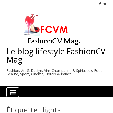
Skip
to
content
Le blog lifestyle FashionCV
Mag
Fashion, Art & Design, Vins Champagne & Spiritueux, Food,
Beauté, Sport, Cinéma, Hôtels & Palace…
Étiquette :
lights