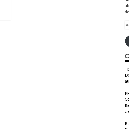
ab
de
Ad
e-
ma
C
Ti
Do
au
Ri
Co
Ri
cr
Ba