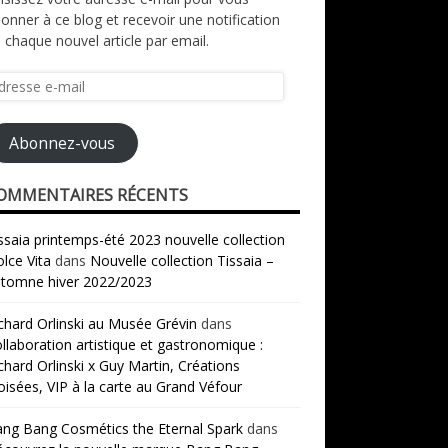
onner à ce blog et recevoir une notification
 chaque nouvel article par email.
resse
il
Abonnez-vous
OMMENTAIRES RÉCENTS
ssaia printemps-été 2023 nouvelle collection
lce Vita
dans
Nouvelle collection Tissaia –
tomne hiver 2022/2023
chard Orlinski au Musée Grévin
dans
llaboration artistique et gastronomique :
chard Orlinski x Guy Martin, Créations
oisées, VIP à la carte au Grand Véfour
ng Bang Cosmétics the Eternal Spark
dans