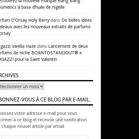
couvrez la nouvelle marque Bang Bang
smetics à base d’huile de nigelle
rfum D’Orsay Holy Berry
dans
De belles idées
deaux avec les nouveaux extraits de parfums
orsay
gazzi Vanilla Haze
dans
Lancement de deux
arfums de niche BORNTOSTANDOUT® x
GAZZI pour la Saint Valentin
RCHIVES
chives
BONNEZ-VOUS À CE BLOG PAR E-MAIL.
isissez votre adresse e-mail pour vous
onner à ce blog et recevoir une notification
 chaque nouvel article par email.
resse