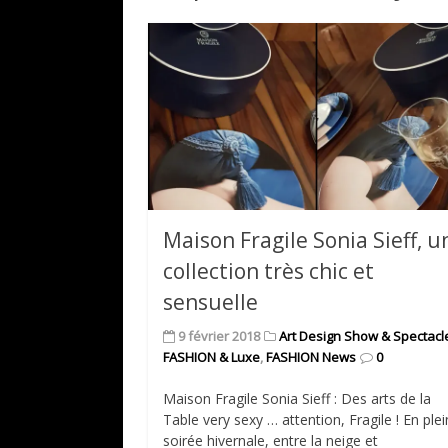
Maison Fragile Sonia Sieff, u
collection très chic et
sensuelle
9 février 2018
Art Design Show & Spectacl
FASHION & Luxe
,
FASHION News
0
Maison Fragile Sonia Sieff : Des arts de la
Table very sexy … attention, Fragile ! En ple
soirée hivernale, entre la neige et