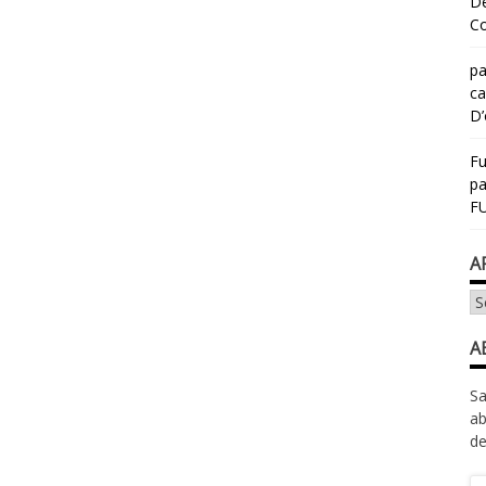
Dé
Co
pa
ca
D’
Fu
p
FU
A
Ar
A
Sa
ab
de
Ad