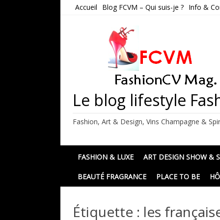
Skip
Accueil
Blog FCVM – Qui suis-je ?
Info & Co
to
content
Le blog lifestyle F
Fashion, Art & Design, Vins Champagne & Spir
FASHION & LUXE
ART DESIGN SHOW & 
BEAUTÉ FRAGRANCE
PLACE TO BE
HÔ
Étiquette :
les français