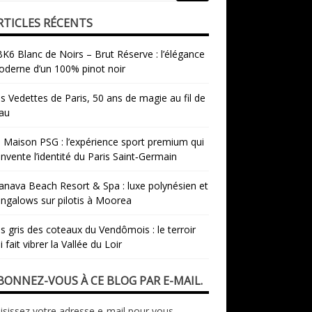
RTICLES RÉCENTS
K6 Blanc de Noirs – Brut Réserve : l’élégance
derne d’un 100% pinot noir
s Vedettes de Paris, 50 ans de magie au fil de
eau
 Maison PSG : l’expérience sport premium qui
invente l’identité du Paris Saint‑Germain
nava Beach Resort & Spa : luxe polynésien et
ngalows sur pilotis à Moorea
s gris des coteaux du Vendômois : le terroir
i fait vibrer la Vallée du Loir
BONNEZ-VOUS À CE BLOG PAR E-MAIL.
isissez votre adresse e-mail pour vous