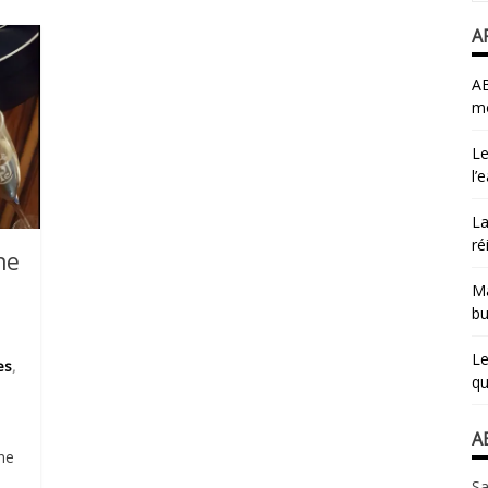
A
AB
mo
Le
l’
La
ré
ne
Ma
bu
Le
es
,
qu
A
ine
Sa