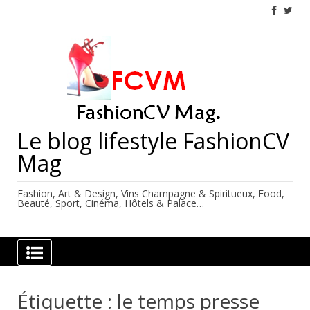
Skip
to
content
Le blog lifestyle FashionCV
Mag
Fashion, Art & Design, Vins Champagne & Spiritueux, Food,
Beauté, Sport, Cinéma, Hôtels & Palace…
Étiquette :
le temps presse