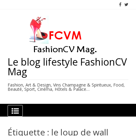
Skip
to
content
Le blog lifestyle FashionCV
Mag
Fashion, Art & Design, Vins Champagne & Spiritueux, Food,
Beauté, Sport, Cinéma, Hôtels & Palace…
Étiquette :
le loup de wall