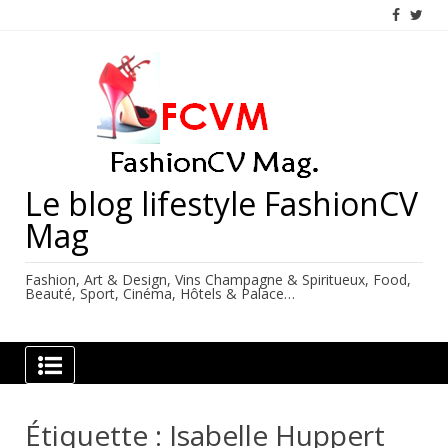
Skip
to
content
Le blog lifestyle FashionCV
Mag
Fashion, Art & Design, Vins Champagne & Spiritueux, Food,
Beauté, Sport, Cinéma, Hôtels & Palace…
Étiquette :
Isabelle Huppert