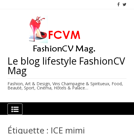
Skip
to
content
Le blog lifestyle FashionCV
Mag
Fashion, Art & Design, Vins Champagne & Spiritueux, Food,
Beauté, Sport, Cinéma, Hôtels & Palace…
Étiquette :
ICE mimi