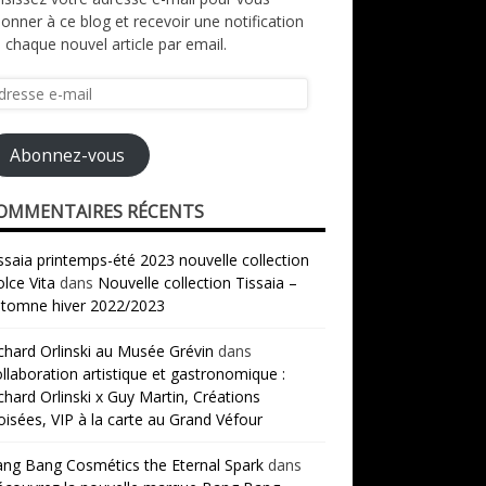
onner à ce blog et recevoir une notification
 chaque nouvel article par email.
resse
il
Abonnez-vous
OMMENTAIRES RÉCENTS
ssaia printemps-été 2023 nouvelle collection
lce Vita
dans
Nouvelle collection Tissaia –
tomne hiver 2022/2023
chard Orlinski au Musée Grévin
dans
llaboration artistique et gastronomique :
chard Orlinski x Guy Martin, Créations
oisées, VIP à la carte au Grand Véfour
ng Bang Cosmétics the Eternal Spark
dans