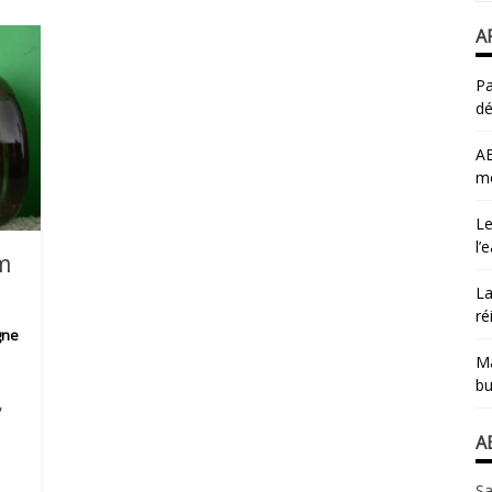
A
Pa
dé
AB
mo
Le
l’
m
La
ré
gne
Ma
bu
,
A
Sa