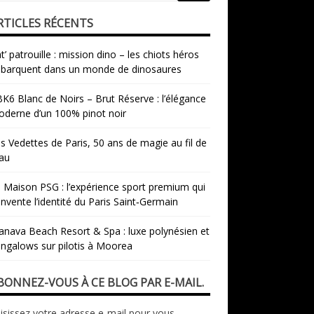
RTICLES RÉCENTS
t’ patrouille : mission dino – les chiots héros
barquent dans un monde de dinosaures
K6 Blanc de Noirs – Brut Réserve : l’élégance
derne d’un 100% pinot noir
s Vedettes de Paris, 50 ans de magie au fil de
eau
 Maison PSG : l’expérience sport premium qui
invente l’identité du Paris Saint‑Germain
nava Beach Resort & Spa : luxe polynésien et
ngalows sur pilotis à Moorea
BONNEZ-VOUS À CE BLOG PAR E-MAIL.
isissez votre adresse e-mail pour vous