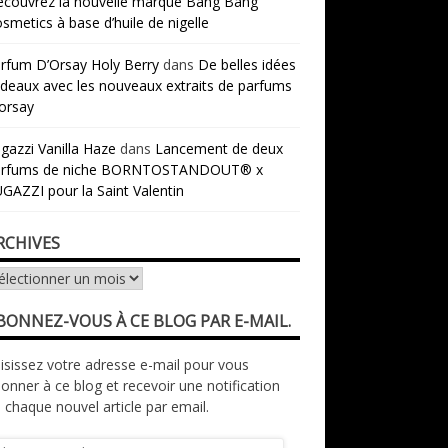
couvrez la nouvelle marque Bang Bang
smetics à base d’huile de nigelle
rfum D’Orsay Holy Berry
dans
De belles idées
deaux avec les nouveaux extraits de parfums
orsay
gazzi Vanilla Haze
dans
Lancement de deux
arfums de niche BORNTOSTANDOUT® x
GAZZI pour la Saint Valentin
RCHIVES
chives
BONNEZ-VOUS À CE BLOG PAR E-MAIL.
isissez votre adresse e-mail pour vous
onner à ce blog et recevoir une notification
 chaque nouvel article par email.
resse