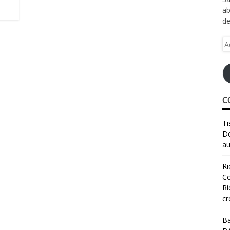
ab
de
Ad
e-
ma
C
Ti
Do
au
Ri
Co
Ri
cr
Ba