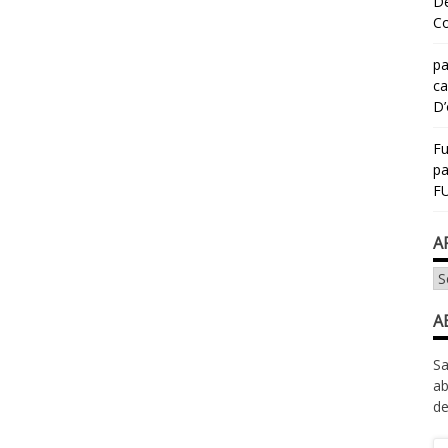
Dé
Co
pa
ca
D’
Fu
p
FU
A
Ar
A
Sa
ab
de
Ad